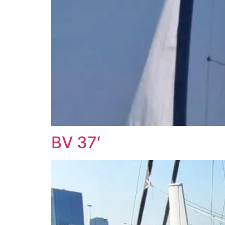
BV 37′