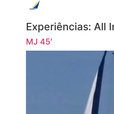
Experiências:
All 
MJ 45′