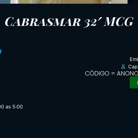
Cabrasmar 32′ MCG
o
Emb
Cap
CÓDIGO = ANON
00 as 5:00