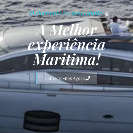
O Horizonte é o nosso limite!
A Melhor
experiência
Maritima!
Contacte-nos Agora!