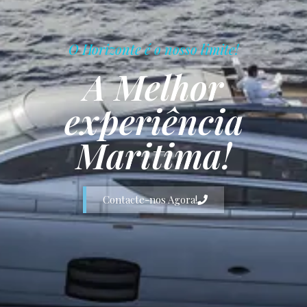
O Horizonte é o nosso limite!
A Melhor
experiência
Maritima!
Contacte-nos Agora!