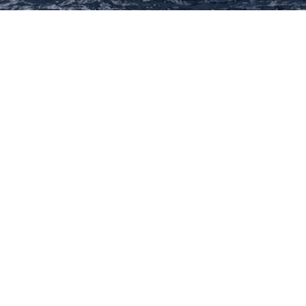
vegação
Contato
bre Nós
Contato
Atendimen
ssa equipe
Parceiros
Back Offi
rviços
contato@r
Escritório