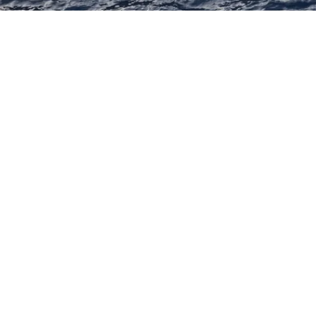
Na
So
No
Tornando o mar a sua área de lazer!
Se