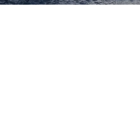
to: (21) 9 7617-4216
ce: (21) 9 6717-4216
ioyachtcharter.com
: Marina da Glória: Avenida