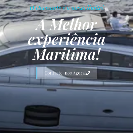
O Horizonte é o nosso limite!
A Melhor
experiência
Maritima!
Contacte-nos Agora!