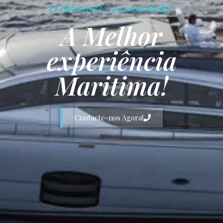
O Horizonte é o nosso limite!
A Melhor
experiência
Maritima!
Contacte-nos Agora!