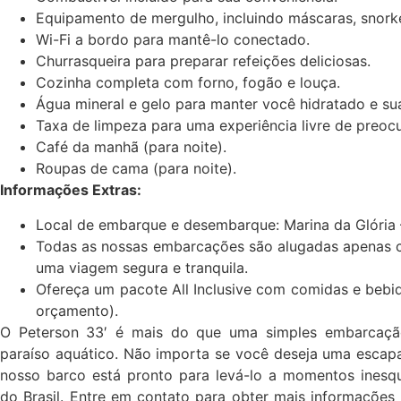
Equipamento de mergulho, incluindo máscaras, snorke
Wi-Fi a bordo para mantê-lo conectado.
Churrasqueira para preparar refeições deliciosas.
Cozinha completa com forno, fogão e louça.
Água mineral e gelo para manter você hidratado e su
Taxa de limpeza para uma experiência livre de preoc
Café da manhã (para noite).
Roupas de cama (para noite).
Informações Extras:
Local de embarque e desembarque: Marina da Glória 
Todas as nossas embarcações são alugadas apenas co
uma viagem segura e tranquila.
Ofereça um pacote All Inclusive com comidas e bebi
orçamento).
O Peterson 33′ é mais do que uma simples embarcaçã
paraíso aquático. Não importa se você deseja uma escapa
nosso barco está pronto para levá-lo a momentos inesq
do Brasil. Entre em contato para obter mais informações