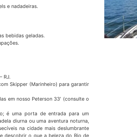
ls e nadadeiras.
as bebidas geladas.
upações.
– RJ.
m Skipper (Marinheiro) para garantir
das em nosso Peterson 33′ (consulte o
o; é uma porta de entrada para um
dela diurna ou uma aventura noturna,
uecíveis na cidade mais deslumbrante
 e descobrir o que a beleza do Rio de