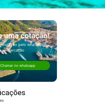
o uma cotação!
a cotação pelo whatsapp
sa embarcação
Chamar no whatsapp
ficações
es