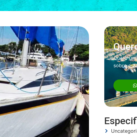
Quer
Quero um
sobre es
Especi
Uncategori