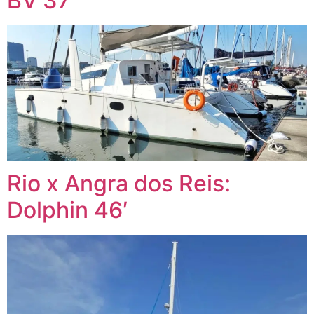
BV 37′
Rio x Angra dos Reis:
Dolphin 46′